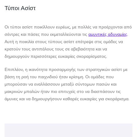
Τύποι Ασίστ
Οι τύποι ασίστ ποικίλλουν ευρέως, με πολλές να προέρχονται από
σέντρες και πάσες που εκμεταλλεύονται τις
αμυντικές αδυναμίες
.
Αυτή η ποικιλία στους τύπους ασίστ επέτρεψε στις ομάδες να
κρατούν τους αντιπάλους τους σε αβεβαιότητα και να
δημιουργούν περισσότερες ευκαιρίες σκοραρίσματος.
Επιπλέον, η ικανότητα προσαρμογής των στρατηγικών ασίστ με
βάση τη ροή του παιχνιδιού ήταν κρίσιμη. Οι ομάδες που
μπορούσαν να εναλλάσσουν μεταξύ σύντομων πασών και
μακρινών μπαλών ήταν πιο επιτυχείς στο να διασπάσουν τις
άμυνες και να δημιουργήσουν καθαρές ευκαιρίες για σκοράρισμα.