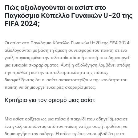
Πώς αξιολογούνται οι ασίστ στο
Παγκόσμιο Κύπελλο Γυναικών U-20 της
FIFA 2024;
Οι ασίστ στο Παγκόσμιο Κύπελλο Γυναικών U-20 της FIFA 2024
αξιολογούνται με βάση τη άμεση συνεισφορά του παίκτη σε ένα
γκολ, συγκεκριμένα την τελευταία πάσα ή επαφή που δημιουργεί
μια ευκαιρία σκοραρίσματος. Αυτή η αξιολόγηση λαμβάνει υπόψη
την πρόθεση και την αποτελεσματικότητα της πάσας,
διασφαλίζοντας ότι οι ασίστ αντικατοπτρίζουν την ικανότητα του
παίκτη να δημιουργεί ευκαιρίες σκοραρίσματος.
Κριτήρια για τον ορισμό μιας ασίστ
Μια ασίστ ορίζεται ως μια πάσα ή παιχνίδι που οδηγεί άμεσα σε
ένα γκολ, απαιτώντας από τον παίκτη να έχει σαφή πρόθεση να
δημιουργήσει τον σκόρερ. Η ασίστ πρέπει να συμβαδίζει με το