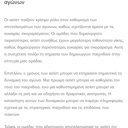
αγώνων
Οι ασίστ παίζουν κρίσιμο ρόλο στον καθορισμό των
αποτελεσμάτων των αγώνων, καθώς σχετίζονται άμεσα με τις
ευκαιρίες σκοραρίσματος. Οι ομάδες που δημιουργούν
περισσότερες ασίστ συνήθως έχουν μεγαλύτερη πιθανότητα νίκης,
καθώς δημιουργούν περισσότερες ευκαιρίες για σκοράρισμα. Αυτή
η συσχέτιση τονίζει τη σημασία των δημιουργών παιχνιδιού στην
επιτυχία μιας ομάδας.
Επιπλέον, ο χρόνος των ασίστ μπορεί να επηρεάσει σημαντικά τη
δυναμική του αγώνα. Μια πρώιμη ασίστ μπορεί να καθορίσει τον
τόνο του παιχνιδιού, ενώ μια καθυστερημένη ασίστ μπορεί να
αλλάξει τη ροή και να οδηγήσει σε δραματικές ανατροπές. Η
κατανόηση αυτών των δυναμικών μπορεί να παρέχει πληροφορίες
σχετικά με τις στρατηγικές παιχνιδιού και τις επιδόσεις των
παικτών.
Τελικά, οι ομάδες που αξιοποιούν αποτελεσματικά τις ασίστ όχι