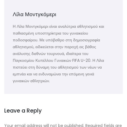
Λίλα Μοντγκόμερι
Η Λίλα Μοντγκόμερι είναι αναλύτρια αθλητισμού και
παθιασμένη υποστηρίκτρια του γυναικείου
ποδοσφαίρου. Με υπόβαθρο στη δημοσιογραφία
αθλητισμού, ειδικεύεται στην παροχή εις βάθος
ανάλυσης διεθνών τουρνουά, ιδιαίτερα του
Παγκοσμίου Κυπέλλου Γυναικών FIFA U-20. Η Λίλα
πιστεύει στη δύναμη του αθλητισμού των νέων να
εμπνέει και να ενδυναμώνει την επόμενη γενιά
γυναικών αθλητριών.
Leave a Reply
Your email address will not be published.
Required fields are