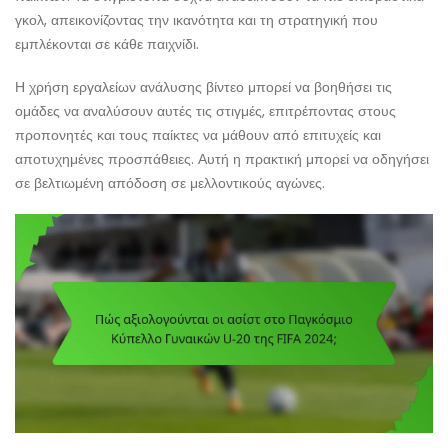
γκολ, απεικονίζοντας την ικανότητα και τη στρατηγική που
εμπλέκονται σε κάθε παιχνίδι.
Η χρήση εργαλείων ανάλυσης βίντεο μπορεί να βοηθήσει τις
ομάδες να αναλύσουν αυτές τις στιγμές, επιτρέποντας στους
προπονητές και τους παίκτες να μάθουν από επιτυχείς και
αποτυχημένες προσπάθειες. Αυτή η πρακτική μπορεί να οδηγήσει
σε βελτιωμένη απόδοση σε μελλοντικούς αγώνες.