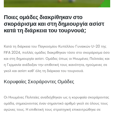
Ποιες ομάδες διακρίθηκαν στο
σκοράρισμα και στη δημιουργία ασίστ
κατά τη διάρκεια του τουρνουά;
Κατά τη διάρκεια του Παγκοσμίου Κυπέλλου Γυναικών U-20 της
FIFA 2024, πολλές ομάδες διακρίθηκαν τόσο στο σκοράρισμα όσο
και στη δημιουργία ασίστ. Ομάδες όπως οι Ηνωμένες Πολιτείες και
η Γερμανία ανέδειξαν την επιθετική τους ικανότητα, ηγούμενες σε
γκολ και ασίστ καθ’ όλη τη διάρκεια του τουρνουά.
Κορυφαίες Σκοράροντες Ομάδες
Οι Ηνωμένες Πολιτείες αναδείχθηκαν ως η κορυφαία σκοράροντας
ομάδα, σημειώνοντας έναν σημαντικό αριθμό γκολ σε όλους τους
αγώνες τους. Η επιθετική τους στρατηγική επικεντρώθηκε σε