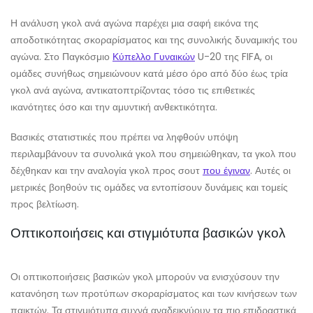
Η ανάλυση γκολ ανά αγώνα παρέχει μια σαφή εικόνα της
αποδοτικότητας σκοραρίσματος και της συνολικής δυναμικής του
αγώνα. Στο Παγκόσμιο
Κύπελλο Γυναικών
U-20 της FIFA, οι
ομάδες συνήθως σημειώνουν κατά μέσο όρο από δύο έως τρία
γκολ ανά αγώνα, αντικατοπτρίζοντας τόσο τις επιθετικές
ικανότητες όσο και την αμυντική ανθεκτικότητα.
Βασικές στατιστικές που πρέπει να ληφθούν υπόψη
περιλαμβάνουν τα συνολικά γκολ που σημειώθηκαν, τα γκολ που
δέχθηκαν και την αναλογία γκολ προς σουτ
που έγιναν
. Αυτές οι
μετρικές βοηθούν τις ομάδες να εντοπίσουν δυνάμεις και τομείς
προς βελτίωση.
Οπτικοποιήσεις και στιγμιότυπα βασικών γκολ
Οι οπτικοποιήσεις βασικών γκολ μπορούν να ενισχύσουν την
κατανόηση των προτύπων σκοραρίσματος και των κινήσεων των
παικτών. Τα στιγμιότυπα συχνά αναδεικνύουν τα πιο επιδραστικά