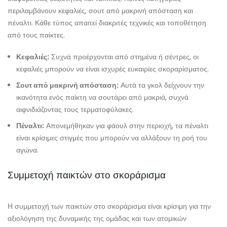
περιλαμβάνουν κεφαλιές, σουτ από μακρινή απόσταση και
πέναλτι. Κάθε τύπος απαιτεί διακριτές τεχνικές και τοποθέτηση
από τους παίκτες.
Κεφαλιές:
Συχνά προέρχονται από στημένα ή σέντρες, οι
κεφαλιές μπορούν να είναι ισχυρές ευκαιρίες σκοραρίσματος.
Σουτ από μακρινή απόσταση:
Αυτά τα γκολ δείχνουν την
ικανότητα ενός παίκτη να σουτάρει από μακριά, συχνά
αιφνιδιάζοντας τους τερματοφύλακες.
Πέναλτι:
Απονεμήθηκαν για φάουλ στην περιοχή, τα πέναλτι
είναι κρίσιμες στιγμές που μπορούν να αλλάξουν τη ροή του
αγώνα.
Συμμετοχή παικτών στο σκοράρισμα
Η συμμετοχή των παικτών στο σκοράρισμα είναι κρίσιμη για την
αξιολόγηση της δυναμικής της ομάδας και των ατομικών