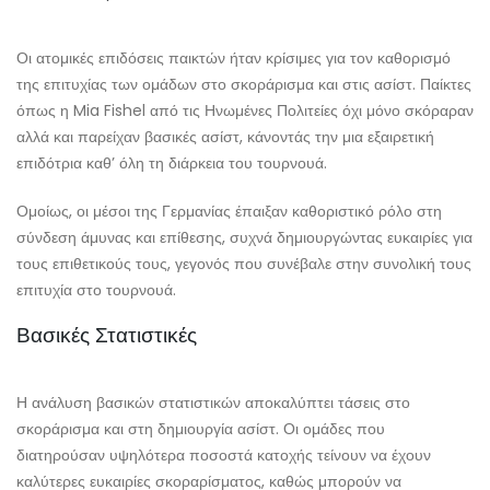
Οι ατομικές επιδόσεις παικτών ήταν κρίσιμες για τον καθορισμό
της επιτυχίας των ομάδων στο σκοράρισμα και στις ασίστ. Παίκτες
όπως η Mia Fishel από τις Ηνωμένες Πολιτείες όχι μόνο σκόραραν
αλλά και παρείχαν βασικές ασίστ, κάνοντάς την μια εξαιρετική
επιδότρια καθ’ όλη τη διάρκεια του τουρνουά.
Ομοίως, οι μέσοι της Γερμανίας έπαιξαν καθοριστικό ρόλο στη
σύνδεση άμυνας και επίθεσης, συχνά δημιουργώντας ευκαιρίες για
τους επιθετικούς τους, γεγονός που συνέβαλε στην συνολική τους
επιτυχία στο τουρνουά.
Βασικές Στατιστικές
Η ανάλυση βασικών στατιστικών αποκαλύπτει τάσεις στο
σκοράρισμα και στη δημιουργία ασίστ. Οι ομάδες που
διατηρούσαν υψηλότερα ποσοστά κατοχής τείνουν να έχουν
καλύτερες ευκαιρίες σκοραρίσματος, καθώς μπορούν να