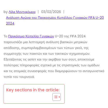
by
Λίλα Μοντγκόμερι
03/02/2026
Ανάλυση Αγώνα του Παγκοσμίου Κυπέλλου Γυναικών FIFA U-20
2024
Το
Παγκόσμιο Κύπελλο Γυναικών
U-20 της FIFA 2024
παρουσιάζει μια λεπτομερή ανάλυση βασικών μετρικών
απόδοσης, συμπεριλαμβανομένων των τύπων γκολ, της
συμμετοχής των παικτών και των τακτικών σχηματισμών.
Εξετάζοντας τις ασίστ και την ακρίβεια των σουτ, αποκτούμε
πολύτιρες πληροφορίες σχετικά με τις στρατηγικές των ομάδων
και τις ατομικές συνεισφορές που διαμορφώνουν το ανταγωνιστικό
τοπίο του τουρνουά.
Key sections in the article: