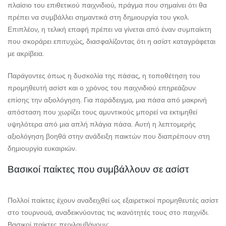
πλαίσιο του επιθετικού παιχνιδιού, πράγμα που σημαίνει ότι θα
πρέπει να συμβάλλει σημαντικά στη δημιουργία του γκολ.
Επιπλέον, η τελική επαφή πρέπει να γίνεται από έναν συμπαίκτη
που σκοράρει επιτυχώς, διασφαλίζοντας ότι η ασίστ καταγράφεται
με ακρίβεια.
Παράγοντες όπως η δυσκολία της πάσας, η τοποθέτηση του
προμηθευτή ασίστ και ο χρόνος του παιχνιδιού επηρεάζουν
επίσης την αξιολόγηση. Για παράδειγμα, μια πάσα από μακρινή
απόσταση που χωρίζει τους αμυντικούς μπορεί να εκτιμηθεί
υψηλότερα από μια απλή πλάγια πάσα. Αυτή η λεπτομερής
αξιολόγηση βοηθά στην ανάδειξη παικτών που διαπρέπουν στη
δημιουργία ευκαιριών.
Βασικοί παίκτες που συμβάλλουν σε ασίστ
Πολλοί παίκτες έχουν αναδειχθεί ως εξαιρετικοί προμηθευτές ασίστ
στο τουρνουά, αναδεικνύοντας τις ικανότητές τους στο παιχνίδι.
Βασικοί παίκτες περιλαμβάνουν: