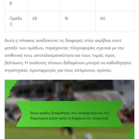
B
Ομάδα
25
15
60
C
Αυτή η πίνακας αναδεικνύει τις διαφορές στην ακρίβεια σουτ
μεταξύ των ομάδων, παρέχοντας πληροφορίες σχετικά με την
επιθετική τους αποτελεσματικότητα και τους τομείς προς
βελτίωση. Η ανάλυση τέτοιων δεδομένων μπορεί να καθοδηγήσει
στρατηγικές προσαρμογές για τους επόμενους αγώνες.